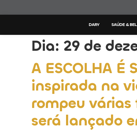
DARY
SAÚDE & BE
Dia:
29 de dez
A ESCOLHA É S
inspirada na v
rompeu várias 
será lançado e