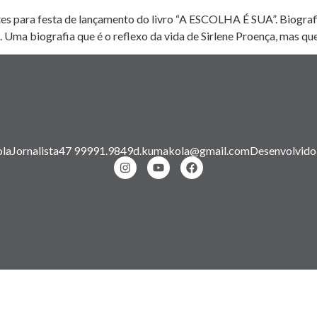
es para festa de lançamento do livro “A ESCOLHA É SUA”. Biografi
 Uma biografia que é o reflexo da vida de Sirlene Proença, mas que,
la
Jornalista
47 99991.9849
d.kumakola@gmail.com
Desenvolvido