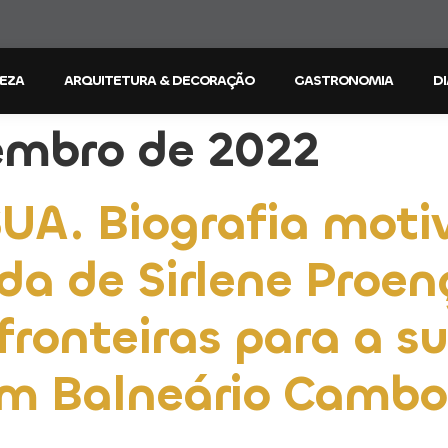
LEZA
ARQUITETURA & DECORAÇÃO
GASTRONOMIA
DI
embro de 2022
UA. Biografia moti
ida de Sirlene Proen
fronteiras para a s
m Balneário Cambor