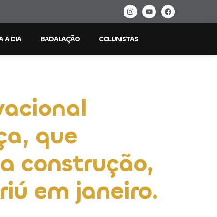
A A DIA
BADALAÇÃO
COLUNISTAS
vacional
ça, que
ua construção,
iú em janeiro.