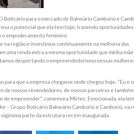
 Boticário para o mercado de Balneário Camboriú e Cambo
esa o potencial que ela tem hoje, trazendo oportunidades
ém o empoderamento feminino.
 na região e investimos continuamente na melhoria das
cam uma renda extra a mesma oportunidade que minha mãe
estamos despertando o empreendedorismo nessas mulheres
lho para que a empresa chegasse onde chegou hoje. “Eu e o
m de nossos revendedores, de nossos parceiros e também
de de empreender”, comemora Mirtes. Emocionada, ela lem
or – Grupo Boticário Balneário Camboriú e Camboriú, na r
a vigésima parte da estrutura recém-inaugurada.