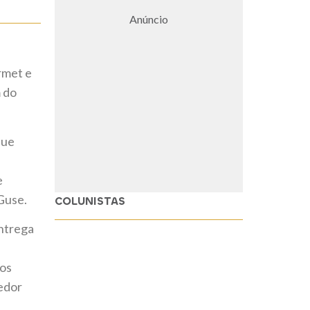
Anúncio
rmet e
 do
que
e
Guse.
COLUNISTAS
entrega
 os
dedor