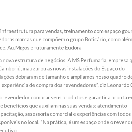
 infraestrutura para vendas, treinamento com espaço gou
dedoras marcas que compõem o grupo Boticário, como além
nice, Au.Migos e futuramente Eudora
 nova estrutura de negócios. A MS Perfumaria, empresa 
Camboriú, inaugurou as novas instalações do Espaço do
alações dobraram de tamanho e ampliamos nosso quadro d
 a experiência de compra dos revendedores”, diz Leonardo 
o revendedor comprar seus produtos e garantir a pronta 
s e benefícios que auxiliam nas suas vendas: atendimento
apacitação, assessoria comercial e experiências com todos
poníveis no local. “Na prática, é um espaço onde o reven
ecutivo.