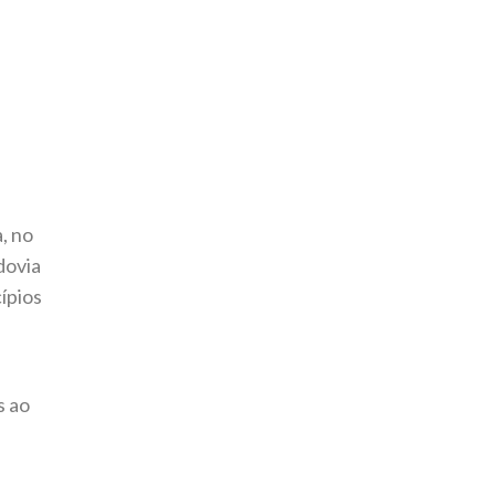
, no
dovia
ípios
s ao