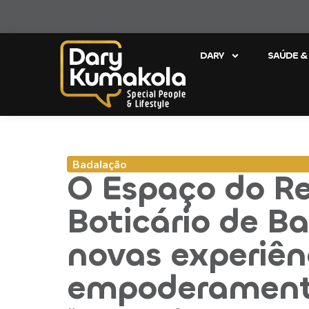
DARY
SAÚDE &
Badalação
O Espaço do R
Boticário de B
novas experiên
empoderament