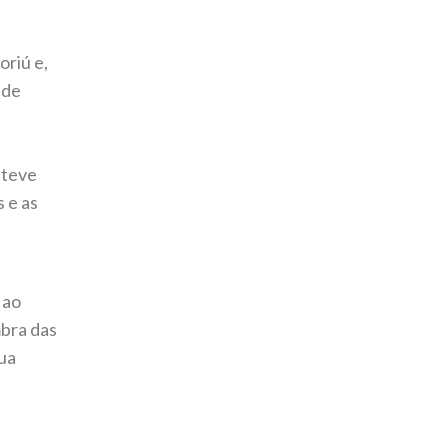
riú e,
 de
 teve
 e as
 ao
bra das
ua