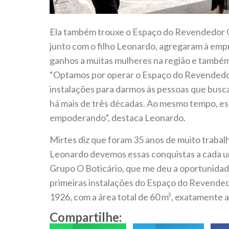
Ela também trouxe o Espaço do Revendedor O
junto com o filho Leonardo, agregaram à empr
ganhos a muitas mulheres na região e tamb
“Optamos por operar o Espaço do Revendedor
instalações para darmos às pessoas que bus
há mais de três décadas. Ao mesmo tempo, 
empoderando”, destaca Leonardo.
Mirtes diz que foram 35 anos de muito traba
Leonardo devemos essas conquistas a cada u
Grupo O Boticário, que me deu a oportunida
primeiras instalações do Espaço do Revended
1926, com a área total de 60 m², exatamente 
Compartilhe: