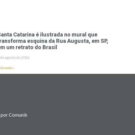
anta Catarina é ilustrada no mural que
ransforma esquina da Rua Augusta, em SP,
m um retrato do Brasil
 de agosto de 2026
eia mais »
 por Comunik