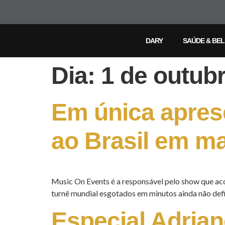
DARY
SAÚDE & BE
Dia:
1 de outub
Em única apres
ao Brasil em ma
Music On Events é a responsável pelo show que ac
turnê mundial esgotados em minutos ainda não defi
Especial Adrian