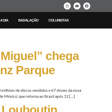
 A DIA
BADALAÇÃO
COLUNISTAS
 Miguel” chega
anz Parque
 milhões de discos vendidos e 67 shows da nova
 México’, que retorna ao Brasil após 12 […]
n Louboutin