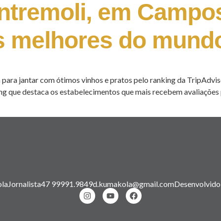
ntremoli, em Campos
dos melhores do mund
a para jantar com ótimos vinhos e pratos pelo ranking da TripAdvis
g que destaca os estabelecimentos que mais recebem avaliações pos
la
Jornalista
47 99991.9849
d.kumakola@gmail.com
Desenvolvido