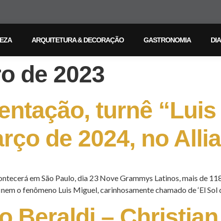
LEZA
ARQUITETURA & DECORAÇÃO
GASTRONOMIA
DIA
ro de 2023
entação, turnê “Luis
rço de 2024, no Alli
ontecerá em São Paulo, dia 23 Nove Grammys Latinos, mais de 118
nem o fenômeno Luis Miguel, carinhosamente chamado de ‘El Sol de
o Beraldi – Christia