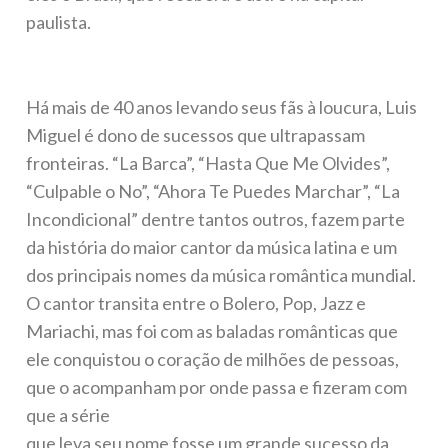
paulista.
Há mais de 40 anos levando seus fãs à loucura, Luis
Miguel é dono de sucessos que ultrapassam
fronteiras. “La Barca”, “Hasta Que Me Olvides”,
“Culpable o No”, “Ahora Te Puedes Marchar”, “La
Incondicional” dentre tantos outros, fazem parte
da história do maior cantor da música latina e um
dos principais nomes da música romântica mundial.
O cantor transita entre o Bolero, Pop, Jazz e
Mariachi, mas foi com as baladas românticas que
ele conquistou o coração de milhões de pessoas,
que o acompanham por onde passa e fizeram com
que a série
que leva seu nome fosse um grande sucesso da