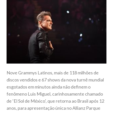
Nove Grammys Latinos, mais de 118 milhões de
discos vendidos e 67 shows da nova turnê mundial
esgotados em minutos ainda não definem o
fenômeno Luis Miguel, carinhosamente chamado
de ‘El Sol de México’, que retorna ao Brasil após 12
anos, para apresentação única no Allianz Parque