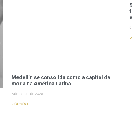
S
t
e
6
L
Medellín se consolida como a capital da
moda na América Latina
6 de agosto de 2026
Leia mais »