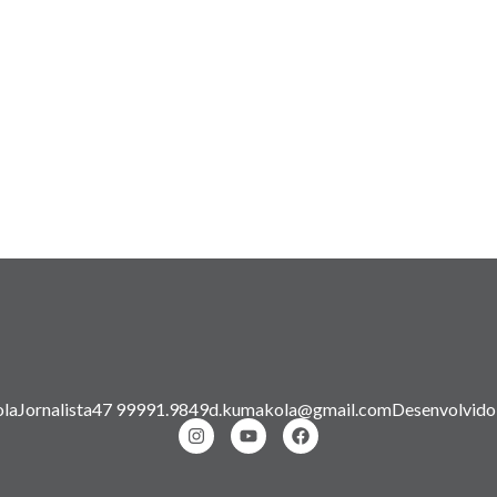
la
Jornalista
47 99991.9849
d.kumakola@gmail.com
Desenvolvido