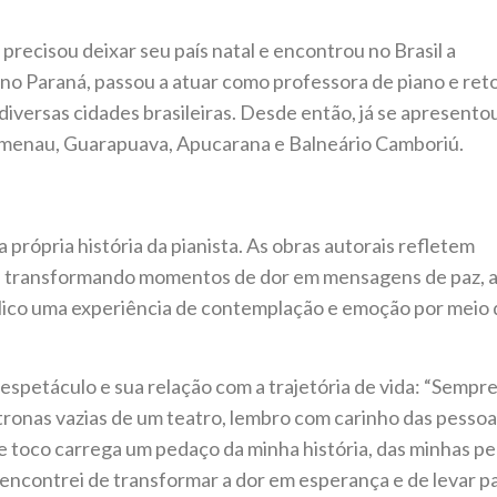
 precisou deixar seu país natal e encontrou no Brasil a
 no Paraná, passou a atuar como professora de piano e re
 diversas cidades brasileiras. Desde então, já se apresent
lumenau, Guarapuava, Apucarana e Balneário Camboriú.
 própria história da pianista. As obras autorais refletem
ra, transformando momentos de dor em mensagens de paz, 
lico uma experiência de contemplação e emoção por meio 
 espetáculo e sua relação com a trajetória de vida: “Sempr
tronas vazias de um teatro, lembro com carinho das pesso
 toco carrega um pedaço da minha história, das minhas pe
encontrei de transformar a dor em esperança e de levar pa