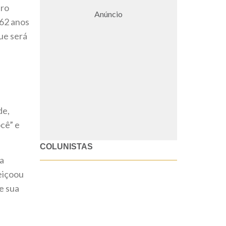
tro
Anúncio
 62 anos
ue será
de,
ocê” e
COLUNISTAS
 a
eiçoou
e sua