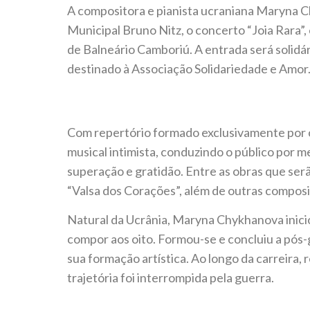
A compositora e pianista ucraniana Maryna Ch
Municipal Bruno Nitz, o concerto “Joia Rara
de Balneário Camboriú. A entrada será solidár
destinado à Associação Solidariedade e Amor
Com repertório formado exclusivamente por 
musical intimista, conduzindo o público por
superação e gratidão. Entre as obras que serã
“Valsa dos Corações”, além de outras composiç
Natural da Ucrânia, Maryna Chykhanova inici
compor aos oito. Formou-se e concluiu a pós
sua formação artística. Ao longo da carreira, 
trajetória foi interrompida pela guerra.