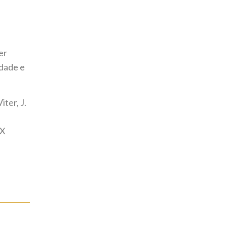
er
edade e
ter, J.
OX