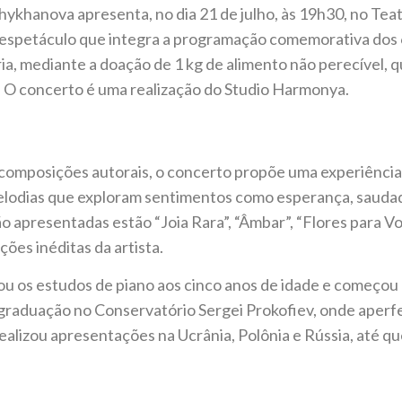
ykhanova apresenta, no dia 21 de julho, às 19h30, no Tea
”, espetáculo que integra a programação comemorativa dos
ia, mediante a doação de 1 kg de alimento não perecível, q
. O concerto é uma realização do Studio Harmonya.
composições autorais, o concerto propõe uma experiência
 melodias que exploram sentimentos como esperança, sauda
o apresentadas estão “Joia Rara”, “Âmbar”, “Flores para V
ões inéditas da artista.
ou os estudos de piano aos cinco anos de idade e começou
-graduação no Conservatório Sergei Prokofiev, onde aperf
realizou apresentações na Ucrânia, Polônia e Rússia, até qu