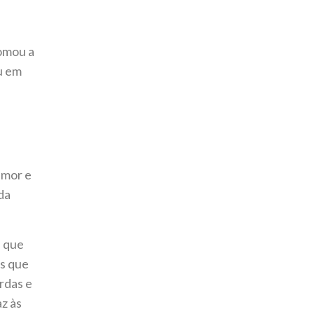
tomou a
ou em
amor e
da
e que
as que
rdas e
z às