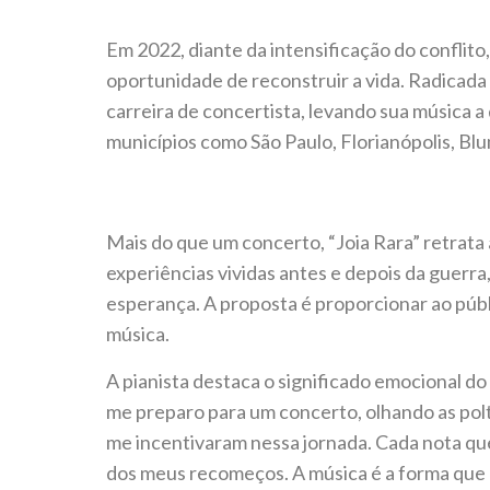
Em 2022, diante da intensificação do conflito,
oportunidade de reconstruir a vida. Radicada
carreira de concertista, levando sua música a
municípios como São Paulo, Florianópolis, B
Mais do que um concerto, “Joia Rara” retrata a
experiências vividas antes e depois da guer
esperança. A proposta é proporcionar ao púb
música.
A pianista destaca o significado emocional do
me preparo para um concerto, olhando as pol
me incentivaram nessa jornada. Cada nota que
dos meus recomeços. A música é a forma que 